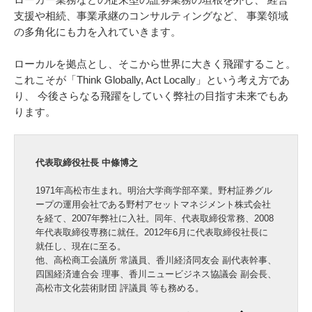
支援や相続、事業承継のコンサルティングなど、
事業領域
の多角化にも力を入れていきます。
ローカルを拠点とし、そこから世界に大きく飛躍すること。
これこそが「Think Globally, Act Locally」という考え方であ
り、
今後さらなる飛躍をしていく弊社の目指す未来でもあ
ります。
代表取締役社長 中條博之
1971年高松市生まれ。明治大学商学部卒業。野村証券グル
ープの運用会社である野村アセットマネジメント株式会社
を経て、2007年弊社に入社。同年、代表取締役常務、2008
年代表取締役専務に就任。2012年6月に代表取締役社長に
就任し、現在に至る。
他、高松商工会議所 常議員、香川経済同友会 副代表幹事、
四国経済連合会 理事、香川ニュービジネス協議会 副会長、
高松市文化芸術財団 評議員 等も務める。