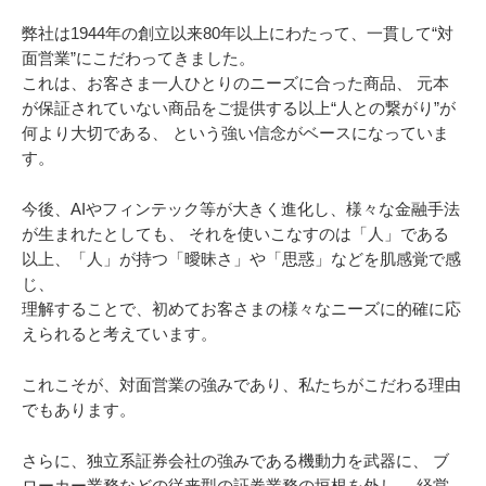
弊社は1944年の創立以来80年以上にわたって、一貫して“対
面営業”にこだわってきました。
これは、お客さま一人ひとりのニーズに合った商品、
元本
が保証されていない商品をご提供する以上“人との繋がり”が
何より大切である、
という強い信念がベースになっていま
す。
今後、AIやフィンテック等が大きく進化し、様々な金融手法
が生まれたとしても、
それを使いこなすのは「人」である
以上、「人」が持つ「曖昧さ」や「思惑」などを肌感覚で感
じ、
理解することで、初めてお客さまの様々なニーズに的確に応
えられると考えています。
これこそが、対面営業の強みであり、私たちがこだわる理由
でもあります。
さらに、独立系証券会社の強みである機動力を武器に、
ブ
ローカー業務などの従来型の証券業務の垣根を外し、
経営